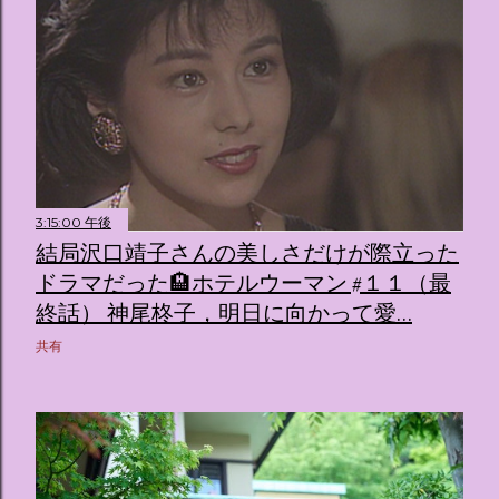
3:15:00 午後
結局沢口靖子さんの美しさだけが際立った
ドラマだった🏨ホテルウーマン #１１（最
終話） 神尾柊子，明日に向かって愛…
共有