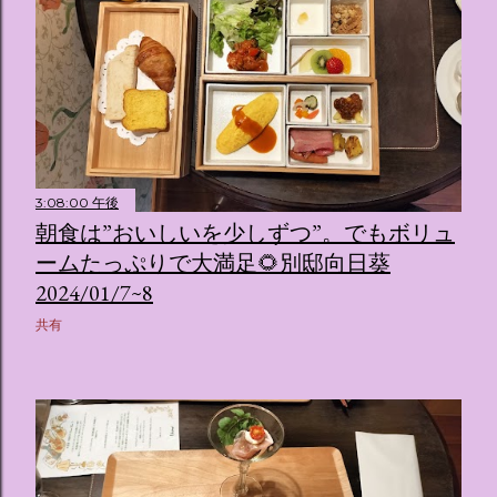
人気キャラクターたちがそれぞれの“好き”や理想を詰め込ん
でデザインした客室のエリアです。 ハローキティ...
3:08:00 午後
朝食は”おいしいを少しずつ”。でもボリュ
ームたっぷりで大満足🌻別邸向日葵
2024/01/7~8
共有