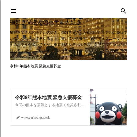
スキップしてメイン コンテンツに移動
猫好き父さんのホテル大好き
猫好き父さんのホテル大好き。猫好き父さんが宿泊したホテルについて
いろんな情報を徒然なるままに書いていきます。東京ディズニーリゾー
トのホテルが多いですが、東京都内シティホテル、クラブラウンジの話
題も多く紹介しています。このサイトはアフィリエイトとGoogle
AdSenseで広告収入を得ています。
令和8年熊本地震 緊急支援募金
令和8年熊本地震 緊急支援募金
今回の熊本を震源とする地震で被災された皆さままだまだ余震も続き大変な時間を過ごされていると思います。心よりお見舞い申し上げます
www.carbodiet.work