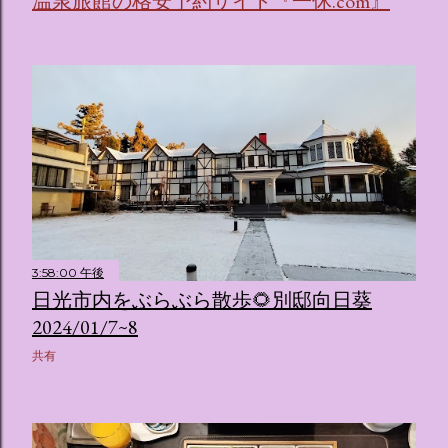
温泉旅館の格安予約サイト『一休.com』
リオキャラクターズの体験型・没入型展示イベント の名称で
す。 韓国で話題を呼んだ「サンリオキャラクターが考える夢
のホテル」というテーマの展覧会で、今回が待望の日本初上
陸となります。 まるで本当にラグジュアリーホテルにチェッ
クインしてルームツアーを楽しむような、特別な空間が演出
されています。その魅力をいくつかのかたまりに分けてご紹
介します。 🔑 1. コンセプトは「サンリオキャラが考える夢
のホテル」 デジタルメディア技術で世界的に知られるクリエ
イティブプロダクション「d'strict」が手掛けており、五感を
刺激する美しいデジタルアートとストーリー性の高い全11の
テーマブースで構成されています。 チェックインからスター
ト ：ピンクを基調とした華やかなエントランスロビーでルー
3:58:00 午後
ムキーを受け取り、まるでホテルに滞在するかのような没入
日光市内をぶらぶら散歩🌻別邸向日葵
感を味わいながら進んでいきます。ロビーではお花をまとっ
2024/01/7~8
たポムポムプリンが出迎えてくれます。 幻想的な共有スペー
ス ：きらめく光に満ちたガーデンや、美しいボールルーム
共有
（舞踏会）、さらには本物の砂を使ったピンク色の美しいビ
ーチ（ポチャッコの隣に座れるエリア）など、写真映え間違
いなしの空間が広がります。 🛌 2. 個性あふれる「9つの客室
（テーマルーム）」 イベントの目玉となるのが、サンリオの