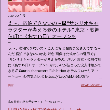
9:29:00 午後
え～、宿泊できないの～🏨“サンリオキャ
ラクターが考える夢のホテル” 東京・歌舞
伎町に《あす15日》オープン✨️
え～、宿泊できないの～ こんにちは 猫好き父さんです な～
んだ 宿泊できないのかあ 残念 画像は公式からの引用です
“サンリオキャラクターが考える夢のホテル” 東京・歌舞伎町
に《あす15日》オープン✨️ かわいいが詰まった没入体験がで
きる💕 Sanrio characters Exhibition ホテルフローリア ト
ーキョー ✍️内覧会レポ https://t.co/AMAvMDSj7p
pic.twitter.com/sKx7uXeXHW — オリコンニュース
共有
READ MORE »
(@oricon) July 14, 2026 ホテルフローリア トーキョー
（Hotel Floria Tokyo） 「ホテルフローリア トーキョー
（Hotel Floria Tokyo）」 は、実際に宿泊できる宿泊施設で
温泉旅館の格安予約サイト『一休.COM』
はなく、2026年7月15日から東京・新宿でスタートする サン