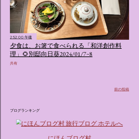
2:52:00 午後
夕食は、お箸で食べられる「和洋創作料
理」🌻別邸向日葵2024/01/7~8
共有
前の投稿
ブログランキング
にほんブログ村