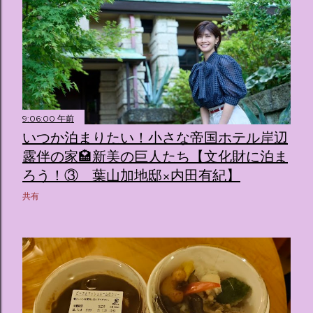
9:06:00 午前
いつか泊まりたい！小さな帝国ホテル岸辺
露伴の家🏩新美の巨人たち【文化財に泊ま
ろう！③ 葉山加地邸×内田有紀】
共有