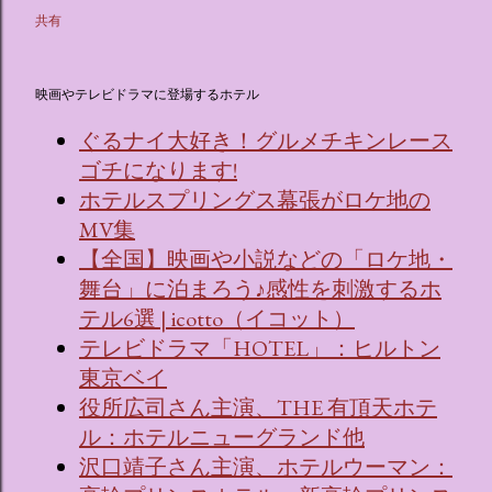
共有
映画やテレビドラマに登場するホテル
ぐるナイ大好き！グルメチキンレース
ゴチになります!
ホテルスプリングス幕張がロケ地の
MV集
【全国】映画や小説などの「ロケ地・
舞台」に泊まろう♪感性を刺激するホ
テル6選 | icotto（イコット）
テレビドラマ「HOTEL」：ヒルトン
東京ベイ
役所広司さん主演、THE 有頂天ホテ
ル：ホテルニューグランド他
沢口靖子さん主演、ホテルウーマン：