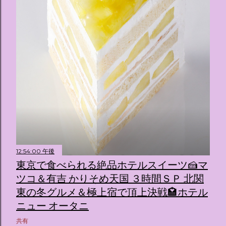
12:54:00 午後
東京で食べられる絶品ホテルスイーツ🍰マ
ツコ＆有吉 かりそめ天国 ３時間ＳＰ 北関
東の冬グルメ＆極上宿で頂上決戦🏩ホテル
ニュー オータニ
共有