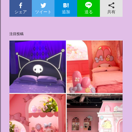
投
シェア
ツイート
追加
共有
送る
稿
注目投稿