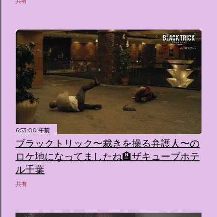
共有
6:53:00 午前
ブラックトリック〜裁きを操る弁護人〜の
ロケ地になってましたね🏨ザキューブホテ
ル千葉
共有