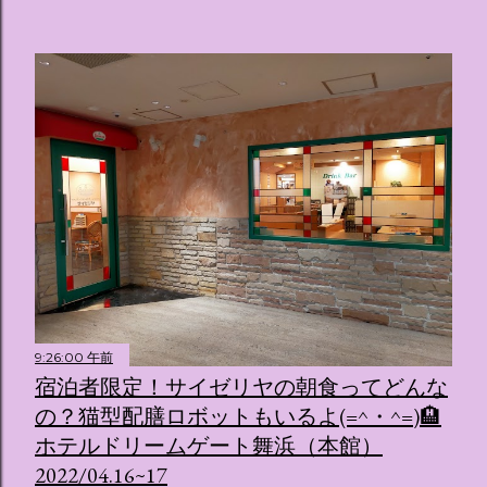
9:26:00 午前
宿泊者限定！サイゼリヤの朝食ってどんな
の？猫型配膳ロボットもいるよ(=^・^=)🏨
ホテルドリームゲート舞浜（本館）
2022/04.16~17