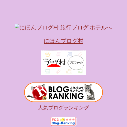
キャラが考える夢のホテル
的に知られるクリエイティブ
手掛けており、五感を刺
トーリー性の高い全11の
す。 チェックインからス
にほんブログ村
かなエントランスロビー
ホテルに滞在するかのよ
いきます。ロビーではお
迎えてくれます。 幻想的
ちたガーデンや、美しい
は本物の砂を使ったピン
の隣に座れるエリア）な
広がります。 🛌 2. 
ム）」 イベントの目玉と
人気ブログランキング
クターたちがそれぞれの“
ンした客室のエリアです。 