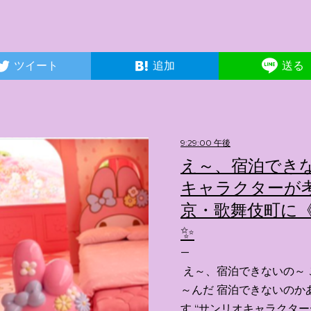
ツイート
追加
送る
9:29:00 午後
え～、宿泊できな
キャラクターが考
京・歌舞伎町に《
✨️
え～、宿泊できないの～ 
～んだ 宿泊できないのか
す “サンリオキャラクタ