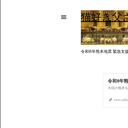
猫好き父
猫好き父さんのホテル大好き
トのホテルが多いですが、東京
AdSenseで広告収入を得てい
令和8年熊本地震 緊急支
令和8年
www.carbo