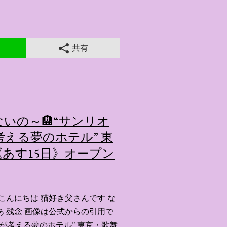
共有
いの～🏨“サンリオ
える夢のホテル” 東
あす15日》オープン
こんにちは 猫好き父さんです な
あ 残念 画像は公式からの引用で
ーが考える夢のホテル” 東京・歌舞