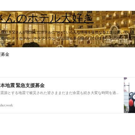
スキップしてメイン コンテンツに移動
さんのホテル大好き
。猫好き父さんが宿泊したホテルについていろんな情報を徒然なるままに書いていき
都内シティホテル、クラブラウンジの話題も多く紹介しています。このサイトはアフィ
ます。
援募金
熊本地震 緊急支援募金
今回の熊本を震源とする地震で被災された皆さままだまだ余震も続き大変な時間を過ごされていると思います。心よりお見舞い申し上げます
diet.work