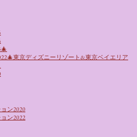
5
4
🎄
022🎄東京ディズニーリゾート&東京ベイエリア
1
0
ン2020
ン2022