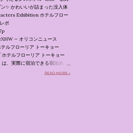
ン✨️ かわいいが詰まった没入体
acters Exhibition ホテルフロー
会レポ
7p
x7uXeXHW — オリコンニュース
 2026 ホテルフローリア トーキョー
kyo） 「ホテルフローリア トーキョー
kyo）」 は、実際に宿泊できる宿泊施設
5日から東京・新宿でスタートする
READ MORE »
体験型・没入型展示イベント の
呼んだ「サンリオキャラクターが
うテーマの展覧会で、今回が待望
 まるで本当にラグジュアリーホ
ルームツアーを楽しむような、特
ます。その魅力をいくつかのかた
 🔑 1. コンセプトは「サンリオ