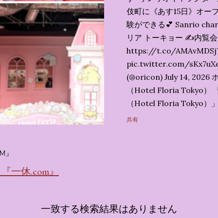
伎町に《あす15日》オープ
験ができる💕 Sanrio char
リア トーキョー ✍️内覧
https://t.co/AMAvMDSj
pic.twitter.com/sK
(@oricon) July 14,
（Hotel Floria To
（Hotel Floria To
ではなく、2026年7月1
共有
サンリオキャラクターズの
名称です。 韓国で話題を
M』
考える夢のホテル」とい
の日本初上陸となります。
一休.com』
テルにチェックインして
別な空間が演出されてい
一致する検索結果はありません
まりに分けてご紹介します。