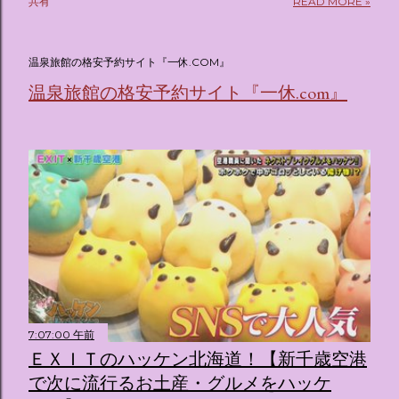
共有
READ MORE »
(@oricon) July 14, 2026 ホテルフローリア トーキョー
（Hotel Floria Tokyo） 「ホテルフローリア トーキョー
（Hotel Floria Tokyo）」 は、実際に宿泊できる宿泊施設で
温泉旅館の格安予約サイト『一休.COM』
はなく、2026年7月15日から東京・新宿でスタートする サン
温泉旅館の格安予約サイト『一休.com』
リオキャラクターズの体験型・没入型展示イベント の名称で
す。 韓国で話題を呼んだ「サンリオキャラクターが考える夢
のホテル」というテーマの展覧会で、今回が待望の日本初上
陸となります。 まるで本当にラグジュアリーホテルにチェッ
クインしてルームツアーを楽しむような、特別な空間が演出
されています。その魅力をいくつかのかたまりに分けてご紹
介します。 🔑 1. コンセプトは「サンリオキャラが考える夢
のホテル」 デジタルメディア技術で世界的に知られるクリエ
イティブプロダクション「d'strict」が手掛けており、五感を
刺激する美しいデジタルアートとストーリー性の高い全11の
テーマブースで構成されています。 チェックインからスター
ト ：ピンクを基調とした華やかなエントランスロビーでルー
7:07:00 午前
ムキーを受け取り、まるでホテルに滞在するかのような没入
ＥＸＩＴのハッケン北海道！【新千歳空港
感を味わいながら進んでいきます。ロビーではお花をまとっ
たポムポムプリンが出迎えてくれます。 幻想的な共有スペー
で次に流行るお土産・グルメをハッケ