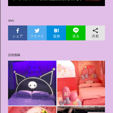
投
稿
SNS
シェア
ツイート
追加
共有
送る
注目投稿