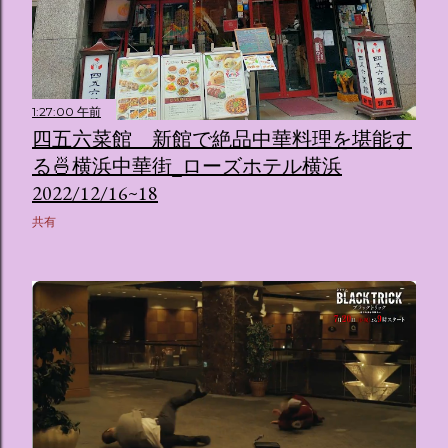
1:27:00 午前
四五六菜館 新館で絶品中華料理を堪能す
る🍜横浜中華街_ローズホテル横浜
2022/12/16~18
共有