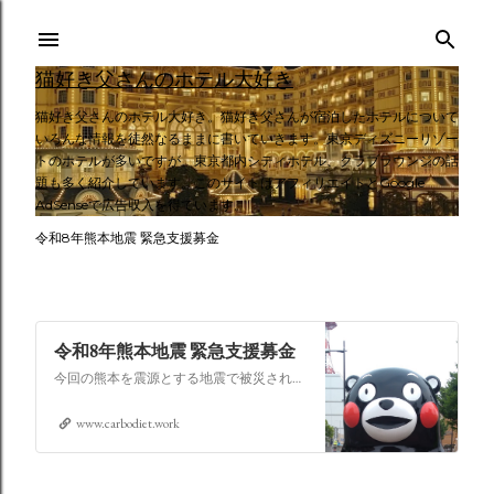
スキップしてメイン コンテンツに移動
猫好き父さんのホテル大好き
猫好き父さんのホテル大好き。猫好き父さんが宿泊したホテルについて
いろんな情報を徒然なるままに書いていきます。東京ディズニーリゾー
トのホテルが多いですが、東京都内シティホテル、クラブラウンジの話
題も多く紹介しています。このサイトはアフィリエイトとGoogle
AdSenseで広告収入を得ています。
令和8年熊本地震 緊急支援募金
令和8年熊本地震 緊急支援募金
今回の熊本を震源とする地震で被災された皆さままだまだ余震も続き大変な時間を過ごされていると思います。心よりお見舞い申し上げます
www.carbodiet.work