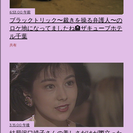
6:53:00 午前
ブラックトリック〜裁きを操る弁護人〜の
ロケ地になってましたね🏨ザキューブホテ
ル千葉
共有
3:15:00 午後
結局沢口靖子さんの美しさだけが際立った