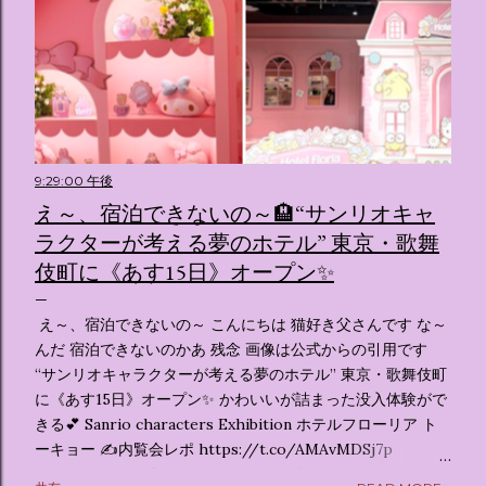
9:29:00 午後
え～、宿泊できないの～🏨“サンリオキャ
ラクターが考える夢のホテル” 東京・歌舞
伎町に《あす15日》オープン✨️
え～、宿泊できないの～ こんにちは 猫好き父さんです な～
んだ 宿泊できないのかあ 残念 画像は公式からの引用です
“サンリオキャラクターが考える夢のホテル” 東京・歌舞伎町
に《あす15日》オープン✨️ かわいいが詰まった没入体験がで
きる💕 Sanrio characters Exhibition ホテルフローリア ト
ーキョー ✍️内覧会レポ https://t.co/AMAvMDSj7p
pic.twitter.com/sKx7uXeXHW — オリコンニュース