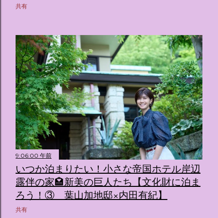
共有
9:06:00 午前
いつか泊まりたい！小さな帝国ホテル岸辺
露伴の家🏩新美の巨人たち【文化財に泊ま
ろう！③ 葉山加地邸×内田有紀】
共有