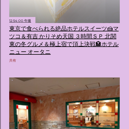
12:54:00 午後
東京で食べられる絶品ホテルスイーツ🍰マ
ツコ＆有吉 かりそめ天国 ３時間ＳＰ 北関
東の冬グルメ＆極上宿で頂上決戦🏩ホテル
ニュー オータニ
共有