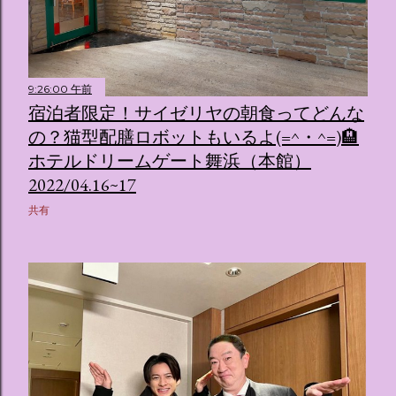
9:26:00 午前
宿泊者限定！サイゼリヤの朝食ってどんな
の？猫型配膳ロボットもいるよ(=^・^=)🏨
ホテルドリームゲート舞浜（本館）
2022/04.16~17
共有