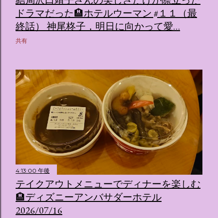
ドラマだった🏨ホテルウーマン #１１（最
終話） 神尾柊子，明日に向かって愛…
共有
4:13:00 午後
テイクアウトメニューでディナーを楽しむ
🏨ディズニーアンバサダーホテル
2026/07/16