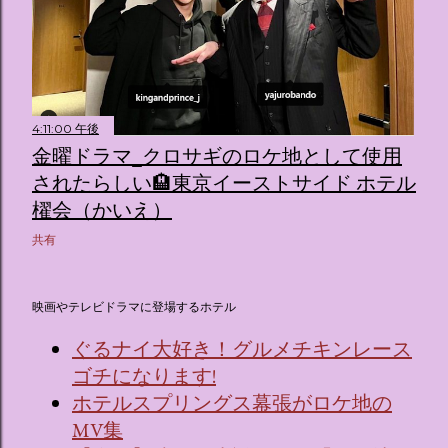
4:11:00 午後
金曜ドラマ_クロサギのロケ地として使用
されたらしい🏨東京イーストサイド ホテル
櫂会（かいえ）
共有
映画やテレビドラマに登場するホテル
ぐるナイ大好き！グルメチキンレース
ゴチになります!
ホテルスプリングス幕張がロケ地の
MV集