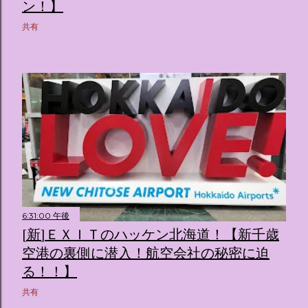
ス ：きらめく光に満ちたガーデンや、美しいボールルーム
ン！】
（舞踏会）、さらには本物の砂を使ったピンク色の美しいビ
共有
ーチ（ポチャッコの隣に座れるエリア）など、写真映え間違
いなしの空間が広がります。 🛌 2. 個性あふれる「9つの客室
（テーマルーム）」 イベントの目玉となるのが、サンリオの
人気キャラクターたちがそれぞれの“好き”や理想を詰め込ん
でデザインした客室のエリアです。 ハローキティ...
6:31:00 午後
[新]ＥＸＩＴのハッケン北海道！【新千歳
空港の裏側に潜入！航空会社の秘密に迫
る！！】
共有