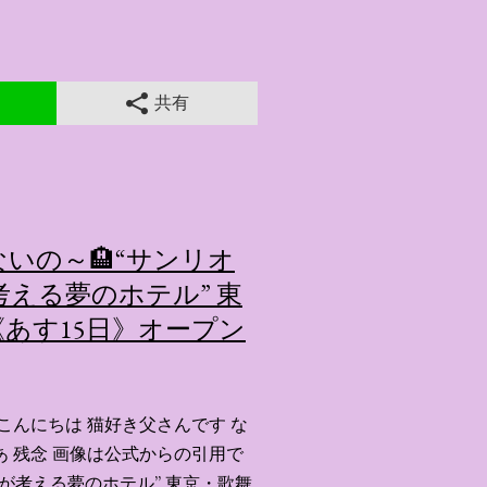
共有
いの～🏨“サンリオ
える夢のホテル” 東
あす15日》オープン
こんにちは 猫好き父さんです な
あ 残念 画像は公式からの引用で
ーが考える夢のホテル” 東京・歌舞