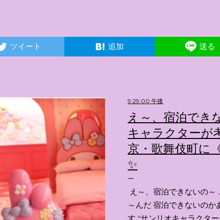
ツイート
追加
送る
9:29:00 午後
え～、宿泊できな
キャラクターが考
京・歌舞伎町に《
✨️
え～、宿泊できないの～ 
～んだ 宿泊できないのか
す “サンリオキャラクタ