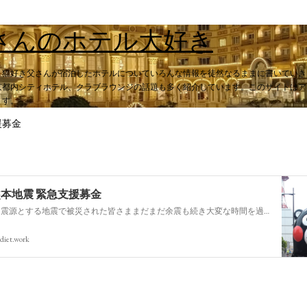
スキップしてメイン コンテンツに移動
さんのホテル大好き
。猫好き父さんが宿泊したホテルについていろんな情報を徒然なるままに書いていき
都内シティホテル、クラブラウンジの話題も多く紹介しています。このサイトはアフィ
ます。
援募金
熊本地震 緊急支援募金
今回の熊本を震源とする地震で被災された皆さままだまだ余震も続き大変な時間を過ごされていると思います。心よりお見舞い申し上げます
diet.work