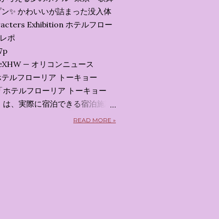
ン✨️ かわいいが詰まった没入体
acters Exhibition ホテルフロー
会レポ
7p
x7uXeXHW — オリコンニュース
 2026 ホテルフローリア トーキョー
kyo） 「ホテルフローリア トーキョー
kyo）」 は、実際に宿泊できる宿泊施設
5日から東京・新宿でスタートする
READ MORE »
体験型・没入型展示イベント の
呼んだ「サンリオキャラクターが
うテーマの展覧会で、今回が待望
 まるで本当にラグジュアリーホ
ルームツアーを楽しむような、特
ます。その魅力をいくつかのかた
 🔑 1. コンセプトは「サンリオ