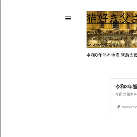
猫好き父
猫好き父さんのホテル大好き
トのホテルが多いですが、東京
AdSenseで広告収入を得てい
令和8年熊本地震 緊急支
令和8年
www.carbo