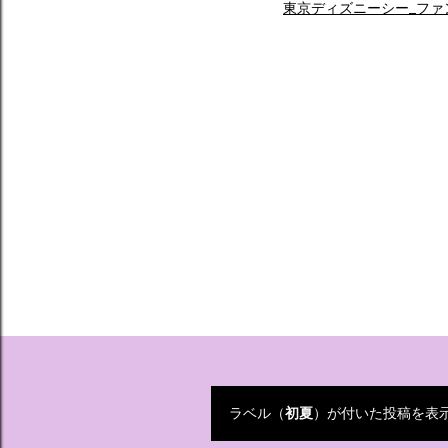
東京ディズニーシー_ファ
ラベル（
初夏
）が付いた投稿を表
投