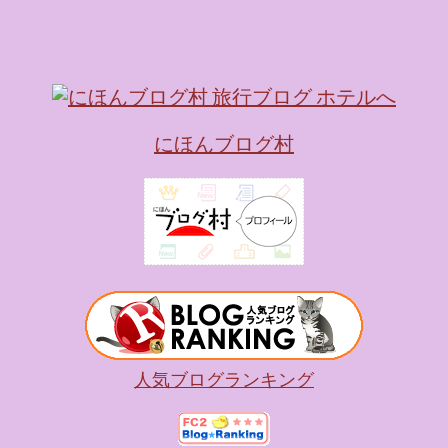
キャラが考える夢のホテル
的に知られるクリエイティブ
手掛けており、五感を刺
トーリー性の高い全11の
す。 チェックインからス
にほんブログ村
かなエントランスロビー
ホテルに滞在するかのよ
いきます。ロビーではお
迎えてくれます。 幻想的
ちたガーデンや、美しい
は本物の砂を使ったピン
の隣に座れるエリア）な
広がります。 🛌 2. 
ム）」 イベントの目玉と
人気ブログランキング
クターたちがそれぞれの“
ンした客室のエリアです。 