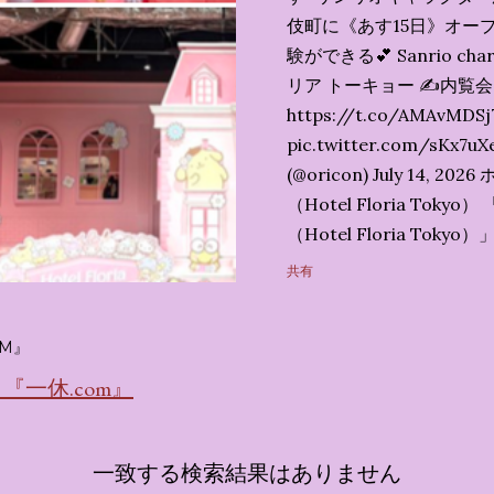
伎町に《あす15日》オープ
験ができる💕 Sanrio char
リア トーキョー ✍️内覧
https://t.co/AMAvMDSj
pic.twitter.com/sK
(@oricon) July 14,
（Hotel Floria To
（Hotel Floria To
ではなく、2026年7月1
共有
サンリオキャラクターズの
名称です。 韓国で話題を
M』
考える夢のホテル」とい
の日本初上陸となります。
一休.com』
テルにチェックインして
別な空間が演出されてい
一致する検索結果はありません
まりに分けてご紹介します。