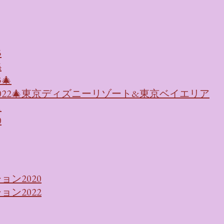
5
4
🎄
022🎄東京ディズニーリゾート&東京ベイエリア
1
0
ン2020
ン2022