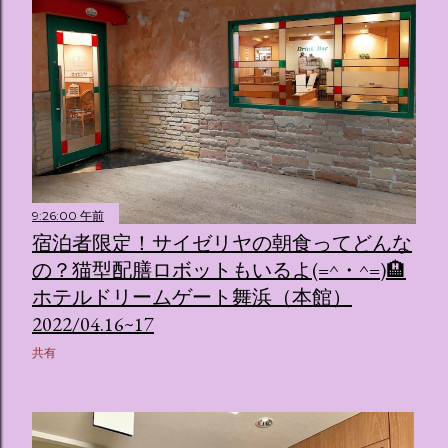
9:26:00 午前
宿泊者限定！サイゼリヤの朝食ってどんな
の？猫型配膳ロボットもいるよ(=^・^=)🏨
ホテルドリームゲート舞浜（本館）
2022/04.16~17
共有