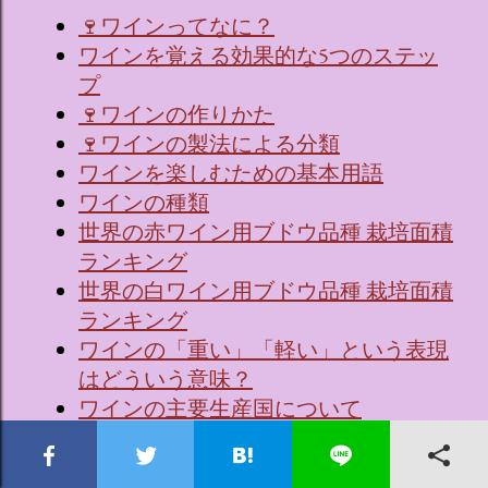
🍷ワインってなに？
ワインを覚える効果的な5つのステッ
プ
🍷ワインの作りかた
🍷ワインの製法による分類
ワインを楽しむための基本用語
ワインの種類
世界の赤ワイン用ブドウ品種 栽培面積
ランキング
世界の白ワイン用ブドウ品種 栽培面積
ランキング
ワインの「重い」「軽い」という表現
はどういう意味？
ワインの主要生産国について
🇫🇷 フランスワインの主要産地、品
種、および象徴するワイン