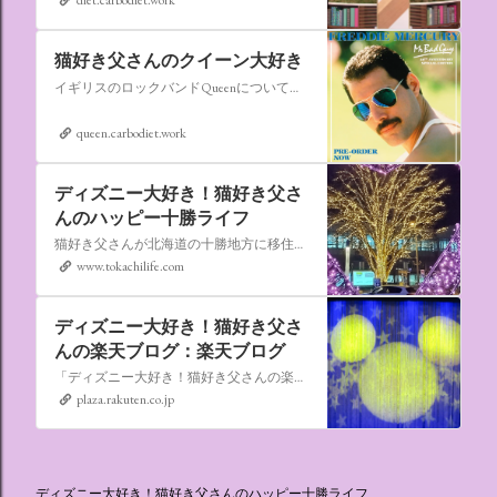
猫好き父さんのクイーン大好き
イギリスのロックバンドQueenについての情報をアップします。
queen.carbodiet.work
ディズニー大好き！猫好き父さ
んのハッピー十勝ライフ
猫好き父さんが北海道の十勝地方に移住しました。なれない北海道の暮らしについてお伝えします。
www.tokachilife.com
ディズニー大好き！猫好き父さ
んの楽天ブログ：楽天ブログ
「ディズニー大好き！猫好き父さんの楽天ブログ」にようこそ！ いろんなブログサービスが廃止になるなか満を持して楽天ブログをはじめようと思います。 よろしくお願いいたします。
plaza.rakuten.co.jp
ディズニー大好き！猫好き父さんのハッピー十勝ライフ