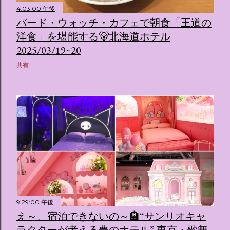
4:03:00 午後
バード・ウォッチ・カフェで朝食「王道の
洋食」を堪能する🐻北海道ホテル
2025/03/19~20
共有
9:29:00 午後
え～、宿泊できないの～🏨“サンリオキャ
ラクターが考える夢のホテル” 東京・歌舞