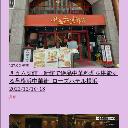
1:27:00 午前
四五六菜館 新館で絶品中華料理を堪能す
る🍜横浜中華街_ローズホテル横浜
2022/12/16~18
共有