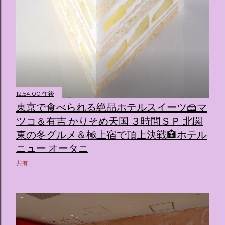
12:54:00 午後
東京で食べられる絶品ホテルスイーツ🍰マ
ツコ＆有吉 かりそめ天国 ３時間ＳＰ 北関
東の冬グルメ＆極上宿で頂上決戦🏩ホテル
ニュー オータニ
共有