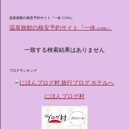
(@oricon) July 14, 2026 ホテルフローリア トーキョー
（Hotel Floria Tokyo） 「ホテルフローリア トーキョー
（Hotel Floria Tokyo）」 は、実際に宿泊できる宿泊施設で
温泉旅館の格安予約サイト『一休.COM』
はなく、2026年7月15日から東京・新宿でスタートする サン
温泉旅館の格安予約サイト『一休.com』
リオキャラクターズの体験型・没入型展示イベント の名称で
す。 韓国で話題を呼んだ「サンリオキャラクターが考える夢
のホテル」というテーマの展覧会で、今回が待望の日本初上
陸となります。 まるで本当にラグジュアリーホテルにチェッ
一致する検索結果はありません
クインしてルームツアーを楽しむような、特別な空間が演出
されています。その魅力をいくつかのかたまりに分けてご紹
介します。 🔑 1. コンセプトは「サンリオキャラが考える夢
ブログランキング
のホテル」 デジタルメディア技術で世界的に知られるクリエ
イティブプロダクション「d'strict」が手掛けており、五感を
刺激する美しいデジタルアートとストーリー性の高い全11の
テーマブースで構成されています。 チェックインからスター
にほんブログ村
ト ：ピンクを基調とした華やかなエントランスロビーでルー
ムキーを受け取り、まるでホテルに滞在するかのような没入
感を味わいながら進んでいきます。ロビーではお花をまとっ
たポムポムプリンが出迎えてくれます。 幻想的な共有スペー
ス ：きらめく光に満ちたガーデンや、美しいボールルーム