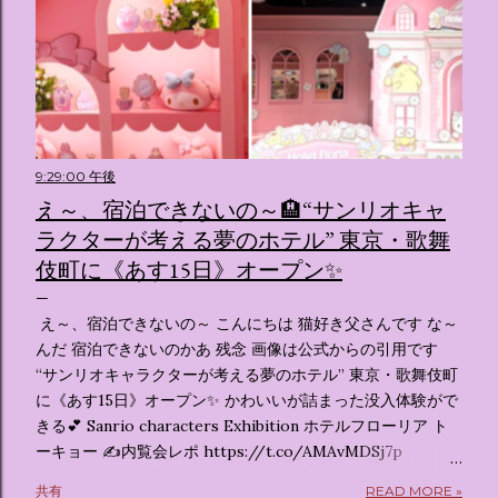
9:29:00 午後
え～、宿泊できないの～🏨“サンリオキャ
ラクターが考える夢のホテル” 東京・歌舞
伎町に《あす15日》オープン✨️
え～、宿泊できないの～ こんにちは 猫好き父さんです な～
んだ 宿泊できないのかあ 残念 画像は公式からの引用です
“サンリオキャラクターが考える夢のホテル” 東京・歌舞伎町
に《あす15日》オープン✨️ かわいいが詰まった没入体験がで
きる💕 Sanrio characters Exhibition ホテルフローリア ト
ーキョー ✍️内覧会レポ https://t.co/AMAvMDSj7p
pic.twitter.com/sKx7uXeXHW — オリコンニュース
共有
READ MORE »