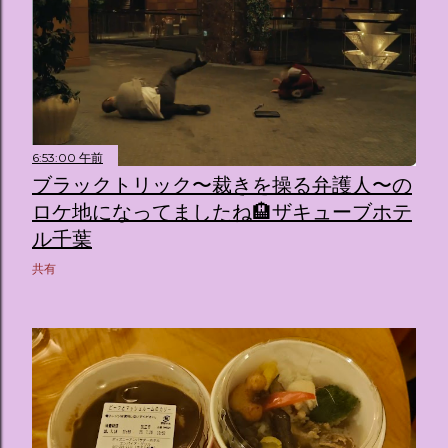
6:53:00 午前
ブラックトリック〜裁きを操る弁護人〜の
ロケ地になってましたね🏨ザキューブホテ
ル千葉
共有