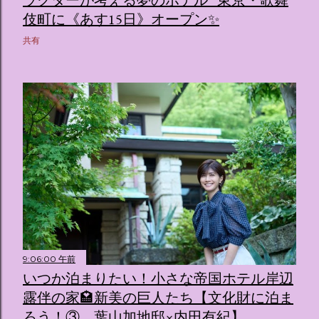
伎町に《あす15日》オープン✨️
共有
9:06:00 午前
いつか泊まりたい！小さな帝国ホテル岸辺
露伴の家🏩新美の巨人たち【文化財に泊ま
ろう！③ 葉山加地邸×内田有紀】