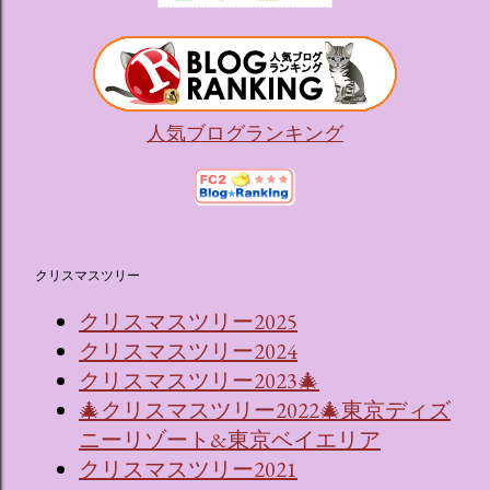
（舞踏会）、さらには本物の砂を使ったピンク色の美しいビ
ーチ（ポチャッコの隣に座れるエリア）など、写真映え間違
いなしの空間が広がります。 🛌 2. 個性あふれる「9つの客室
（テーマルーム）」 イベントの目玉となるのが、サンリオの
人気キャラクターたちがそれぞれの“好き”や理想を詰め込ん
人気ブログランキング
でデザインした客室のエリアです。 ハローキティ...
クリスマスツリー
クリスマスツリー2025
クリスマスツリー2024
クリスマスツリー2023🎄
🎄クリスマスツリー2022🎄東京ディズ
ニーリゾート&東京ベイエリア
クリスマスツリー2021