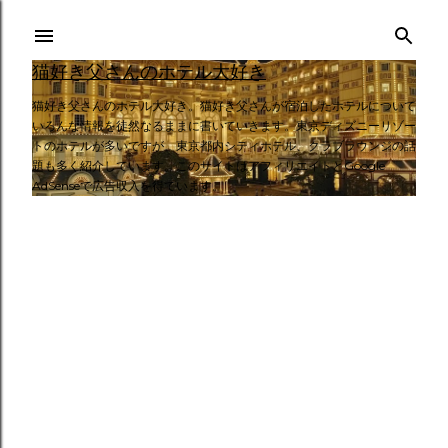
スキップしてメイン コンテンツに移動
猫好き父さんのホテル大好き
猫好き父さんのホテル大好き。猫好き父さんが宿泊したホテルについて
いろんな情報を徒然なるままに書いていきます。東京ディズニーリゾー
トのホテルが多いですが、東京都内シティホテル、クラブラウンジの話
題も多く紹介しています。このサイトはアフィリエイトとGoogle
AdSenseで広告収入を得ています。