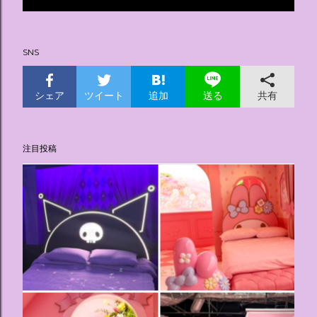
投
稿
SNS
シェア
ツイート
追加
共有
送る
注目投稿