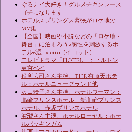
ぐるナイ大好き！グルメチキンレース
ゴチになります!
ホテルスプリングス幕張がロケ地の
MV集
【全国】映画や小説などの「ロケ地・
舞台」に泊まろう♪感性を刺激するホ
テル6選 | icotto（イコット）
テレビドラマ「HOTEL」：ヒルトン
東京ベイ
役所広司さん主演、THE 有頂天ホテ
ル：ホテルニューグランド他
沢口靖子さん主演、ホテルウーマン：
高輪プリンスホテル、新高輪プリンス
ホテル、赤坂プリンスホテル
波瑠さん主演、ホテルローヤル：ホテ
ルバッキンガム
映画「マスカレード・ホテル」：ロイ