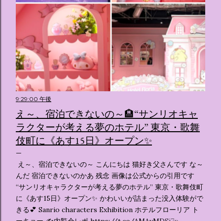
9:29:00 午後
え～、宿泊できないの～🏨“サンリオキャ
ラクターが考える夢のホテル” 東京・歌舞
伎町に《あす15日》オープン✨️
え～、宿泊できないの～ こんにちは 猫好き父さんです な～
んだ 宿泊できないのかあ 残念 画像は公式からの引用です
“サンリオキャラクターが考える夢のホテル” 東京・歌舞伎町
に《あす15日》オープン✨️ かわいいが詰まった没入体験がで
きる💕 Sanrio characters Exhibition ホテルフローリア ト