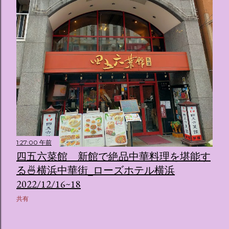
1:27:00 午前
四五六菜館 新館で絶品中華料理を堪能す
る🍜横浜中華街_ローズホテル横浜
2022/12/16~18
共有