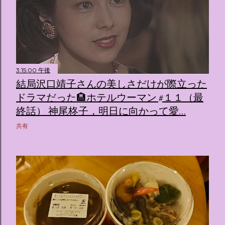
3:15:00 午後
結局沢口靖子さんの美しさだけが際立った
ドラマだった🏨ホテルウーマン #１１（最
終話） 神尾柊子，明日に向かって愛…
共有