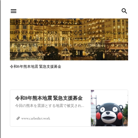
スキップしてメイン コンテンツに移動
猫好き父さんのホテル大好き
猫好き父さんのホテル大好き。猫好き父さんが宿泊したホテルについて
いろんな情報を徒然なるままに書いていきます。東京ディズニーリゾー
トのホテルが多いですが、東京都内シティホテル、クラブラウンジの話
題も多く紹介しています。このサイトはアフィリエイトとGoogle
AdSenseで広告収入を得ています。
令和8年熊本地震 緊急支援募金
令和8年熊本地震 緊急支援募金
今回の熊本を震源とする地震で被災された皆さままだまだ余震も続き大変な時間を過ごされていると思います。心よりお見舞い申し上げます
www.carbodiet.work