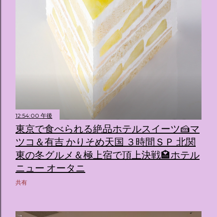
12:54:00 午後
東京で食べられる絶品ホテルスイーツ🍰マ
ツコ＆有吉 かりそめ天国 ３時間ＳＰ 北関
東の冬グルメ＆極上宿で頂上決戦🏩ホテル
ニュー オータニ
共有