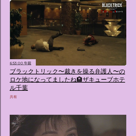
6:53:00 午前
ブラックトリック〜裁きを操る弁護人〜の
ロケ地になってましたね🏨ザキューブホテ
ル千葉
共有