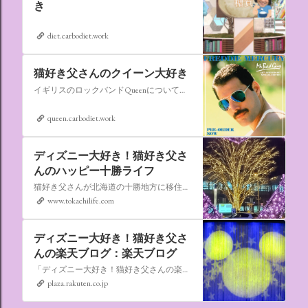
き
diet.carbodiet.work
猫好き父さんのクイーン大好き
イギリスのロックバンドQueenについての情報をアップします。
queen.carbodiet.work
ディズニー大好き！猫好き父さ
んのハッピー十勝ライフ
猫好き父さんが北海道の十勝地方に移住しました。なれない北海道の暮らしについてお伝えします。
www.tokachilife.com
ディズニー大好き！猫好き父さ
んの楽天ブログ：楽天ブログ
「ディズニー大好き！猫好き父さんの楽天ブログ」にようこそ！ いろんなブログサービスが廃止になるなか満を持して楽天ブログをはじめようと思います。 よろしくお願いいたします。
plaza.rakuten.co.jp