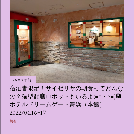
9:26:00 午前
宿泊者限定！サイゼリヤの朝食ってどんな
の？猫型配膳ロボットもいるよ(=^・^=)🏨
ホテルドリームゲート舞浜（本館）
2022/04.16~17
共有