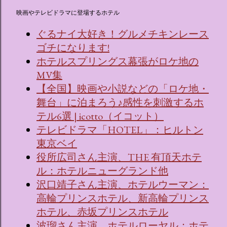
映画やテレビドラマに登場するホテル
ぐるナイ大好き！グルメチキンレース
ゴチになります!
ホテルスプリングス幕張がロケ地の
MV集
【全国】映画や小説などの「ロケ地・
舞台」に泊まろう♪感性を刺激するホ
テル6選 | icotto（イコット）
テレビドラマ「HOTEL」：ヒルトン
東京ベイ
役所広司さん主演、THE 有頂天ホテ
ル：ホテルニューグランド他
沢口靖子さん主演、ホテルウーマン：
高輪プリンスホテル、新高輪プリンス
ホテル、赤坂プリンスホテル
波瑠さん主演、ホテルローヤル：ホテ