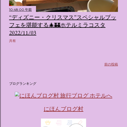
たポムポムプリンが出迎えてくれます。 幻想的な共有スペー
10:48:00 午前
ス ：きらめく光に満ちたガーデンや、美しいボールルーム
“ディズニー・クリスマス”スペシャルブッ
（舞踏会）、さらには本物の砂を使ったピンク色の美しいビ
ーチ（ポチャッコの隣に座れるエリア）など、写真映え間違
フェを堪能する🎄🏰ホテルミラコスタ
いなしの空間が広がります。 🛌 2. 個性あふれる「9つの客室
2022/11/03
（テーマルーム）」 イベントの目玉となるのが、サンリオの
共有
人気キャラクターたちがそれぞれの“好き”や理想を詰め込ん
でデザインした客室のエリアです。 ハローキティ...
前の投稿
ブログランキング
にほんブログ村