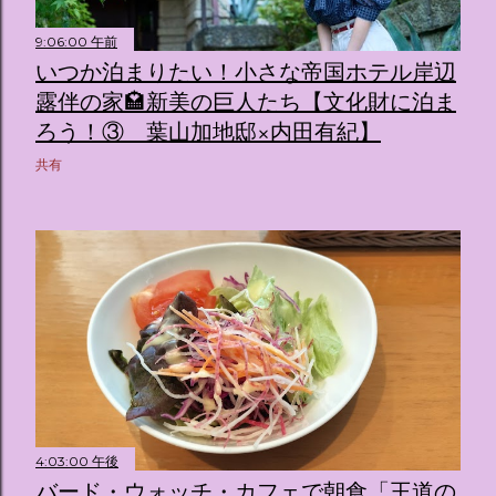
9:06:00 午前
いつか泊まりたい！小さな帝国ホテル岸辺
露伴の家🏩新美の巨人たち【文化財に泊ま
ろう！③ 葉山加地邸×内田有紀】
共有
4:03:00 午後
バード・ウォッチ・カフェで朝食「王道の