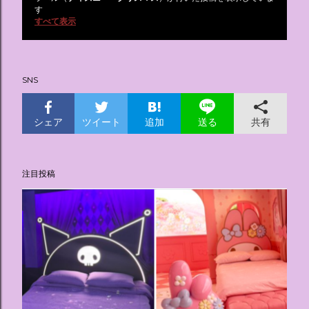
投
す
すべて表示
稿
SNS
シェア
ツイート
追加
共有
送る
注目投稿