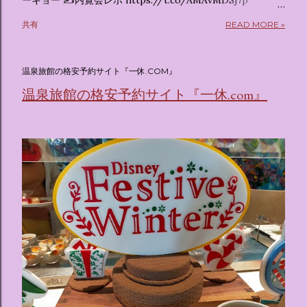
ーキョー ✍️内覧会レポ https://t.co/AMAvMDSj7p
pic.twitter.com/sKx7uXeXHW — オリコンニュース
共有
READ MORE »
(@oricon) July 14, 2026 ホテルフローリア トーキョー
（Hotel Floria Tokyo） 「ホテルフローリア トーキョー
（Hotel Floria Tokyo）」 は、実際に宿泊できる宿泊施設で
温泉旅館の格安予約サイト『一休.COM』
はなく、2026年7月15日から東京・新宿でスタートする サン
温泉旅館の格安予約サイト『一休.com』
リオキャラクターズの体験型・没入型展示イベント の名称で
す。 韓国で話題を呼んだ「サンリオキャラクターが考える夢
のホテル」というテーマの展覧会で、今回が待望の日本初上
陸となります。 まるで本当にラグジュアリーホテルにチェッ
クインしてルームツアーを楽しむような、特別な空間が演出
されています。その魅力をいくつかのかたまりに分けてご紹
介します。 🔑 1. コンセプトは「サンリオキャラが考える夢
のホテル」 デジタルメディア技術で世界的に知られるクリエ
イティブプロダクション「d'strict」が手掛けており、五感を
刺激する美しいデジタルアートとストーリー性の高い全11の
テーマブースで構成されています。 チェックインからスター
ト ：ピンクを基調とした華やかなエントランスロビーでルー
ムキーを受け取り、まるでホテルに滞在するかのような没入
感を味わいながら進んでいきます。ロビーではお花をまとっ