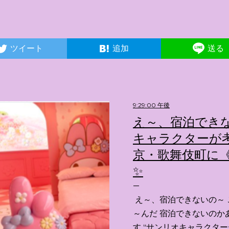
ツイート
追加
送る
9:29:00 午後
え～、宿泊できな
キャラクターが考
京・歌舞伎町に《
✨️
え～、宿泊できないの～ 
～んだ 宿泊できないのか
す “サンリオキャラクタ