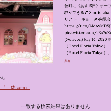
伎町に《あす15日》オープ
験ができる💕 Sanrio char
リア トーキョー ✍️内覧
https://t.co/AMAvMDSj
pic.twitter.com/sK
(@oricon) July 14,
（Hotel Floria To
（Hotel Floria To
ではなく、2026年7月1
共有
サンリオキャラクターズの
名称です。 韓国で話題を
M』
考える夢のホテル」とい
の日本初上陸となります。
一休.com』
テルにチェックインして
別な空間が演出されてい
一致する検索結果はありません
まりに分けてご紹介します。