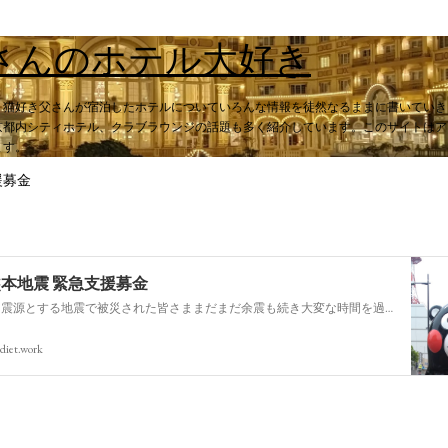
スキップしてメイン コンテンツに移動
さんのホテル大好き
。猫好き父さんが宿泊したホテルについていろんな情報を徒然なるままに書いていき
都内シティホテル、クラブラウンジの話題も多く紹介しています。このサイトはアフィ
ます。
援募金
熊本地震 緊急支援募金
今回の熊本を震源とする地震で被災された皆さままだまだ余震も続き大変な時間を過ごされていると思います。心よりお見舞い申し上げます
diet.work