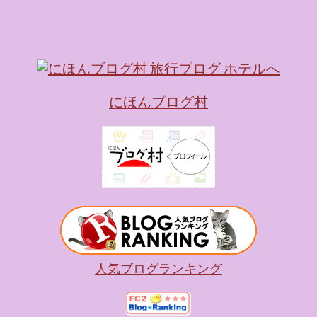
キャラが考える夢のホテル
的に知られるクリエイティブ
手掛けており、五感を刺
トーリー性の高い全11の
す。 チェックインからス
にほんブログ村
かなエントランスロビー
ホテルに滞在するかのよ
いきます。ロビーではお
迎えてくれます。 幻想的
ちたガーデンや、美しい
は本物の砂を使ったピン
の隣に座れるエリア）な
広がります。 🛌 2. 
ム）」 イベントの目玉と
人気ブログランキング
クターたちがそれぞれの“
ンした客室のエリアです。 