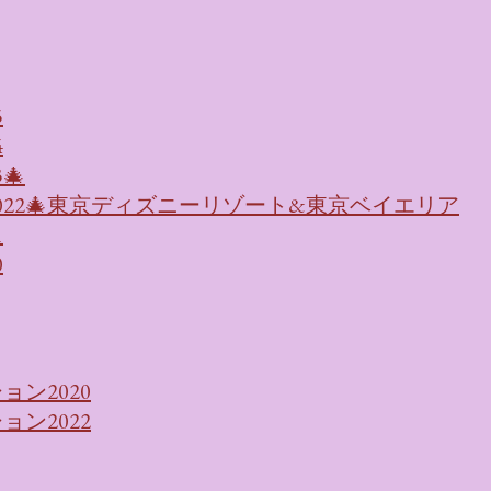
5
4
🎄
022🎄東京ディズニーリゾート&東京ベイエリア
1
0
ン2020
ン2022