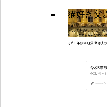
猫好き父
猫好き父さんのホテル大好き
トのホテルが多いですが、東京
AdSenseで広告収入を得てい
令和8年熊本地震 緊急支
令和8年
www.carbo