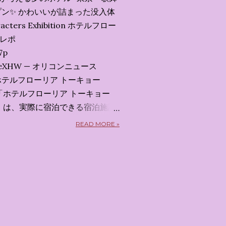
ン✨️ かわいいが詰まった没入体
acters Exhibition ホテルフロー
会レポ
7p
x7uXeXHW — オリコンニュース
 2026 ホテルフローリア トーキョー
kyo） 「ホテルフローリア トーキョー
kyo）」 は、実際に宿泊できる宿泊施設
5日から東京・新宿でスタートする
READ MORE »
体験型・没入型展示イベント の
呼んだ「サンリオキャラクターが
うテーマの展覧会で、今回が待望
 まるで本当にラグジュアリーホ
ルームツアーを楽しむような、特
ます。その魅力をいくつかのかた
 🔑 1. コンセプトは「サンリオ